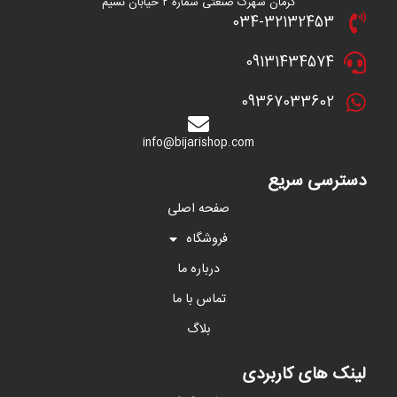
کرمان شهرک صنعتی شماره ۲ خیابان نسیم
034-32132453
09131434574
09367033602
info@bijarishop.com
دسترسی سریع
صفحه اصلی
فروشگاه
درباره ما
تماس با ما
بلاگ
لینک های کاربردی