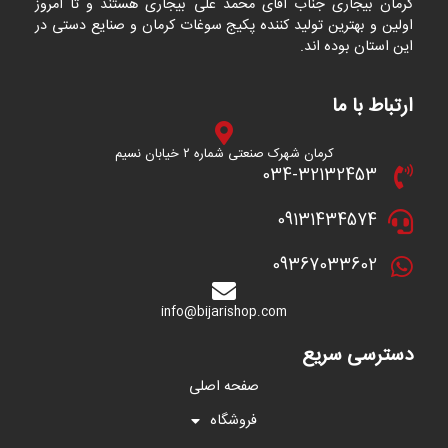
کرمان بیجاری جناب آقای محمد علی بیجاری هستند و تا امروز
اولین و بهترین تولید کننده پکیج سوغات کرمان و صنایع دستی در
این استان بوده اند.
ارتباط با ما
کرمان شهرک صنعتی شماره ۲ خیابان نسیم
034-32132453
09131434574
09367033602
info@bijarishop.com
دسترسی سریع
صفحه اصلی
فروشگاه